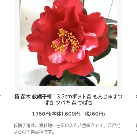
ツ
椿 苗木 紋繻子椿 13.5cmポット苗 もんじゅすつ
ばき ツバキ 苗 つばき
1,760円(本体1,600円、税160円)
紋繻子椿は、濃紅地に白斑の入る八重咲きです。江戸期
からの古典品種です。