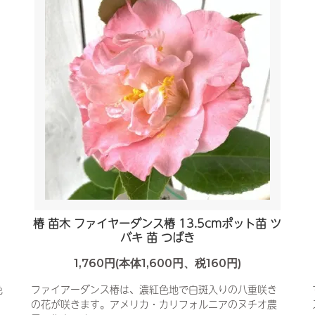
レ
椿 苗木 ファイヤーダンス椿 13.5cmポット苗 ツ
バキ 苗 つばき
1,760円(本体1,600円、税160円)
色
ファイアーダンス椿は、濃紅色地で白斑入りの八重咲き
の花が咲きます。アメリカ・カリフォルニアのヌチオ農