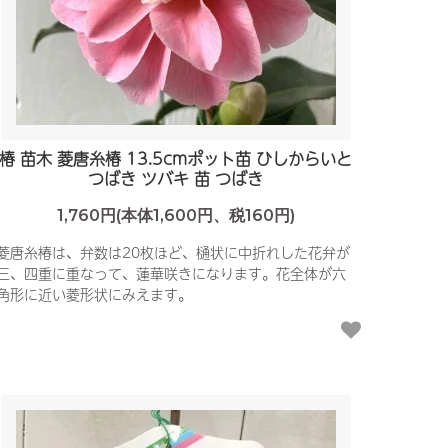
椿 苗木 菱唐糸椿 13.5cmポット苗 ひしからいと
つばき ツバキ 苗 つばき
1,760円(本体1,600円、税160円)
菱唐糸椿は、弁数は20枚ほど、樋状に中折れした花弁が
三、四重に重なって、蓮華咲きになります。花全体が六
角形に近い菱形状にみえます。