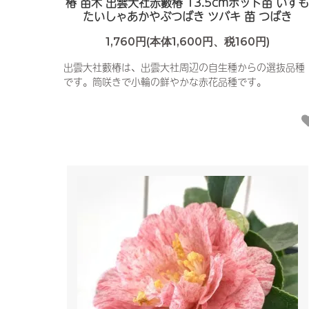
椿 苗木 出雲大社赤藪椿 13.5cmポット苗 いず
たいしゃあかやぶつばき ツバキ 苗 つばき
1,760円(本体1,600円、税160円)
出雲大社藪椿は、出雲大社周辺の自生種からの選抜品種
です。筒咲きで小輪の鮮やかな赤花品種です。