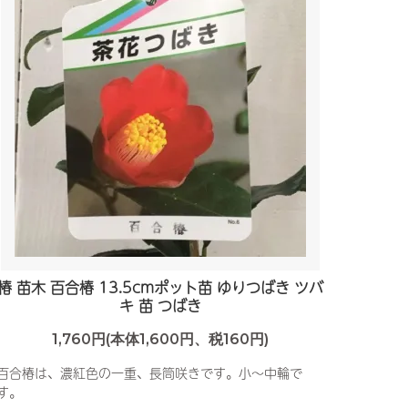
椿 苗木 百合椿 13.5cmポット苗 ゆりつばき ツバ
キ 苗 つばき
1,760円(本体1,600円、税160円)
百合椿は、濃紅色の一重、長筒咲きです。小～中輪で
す。