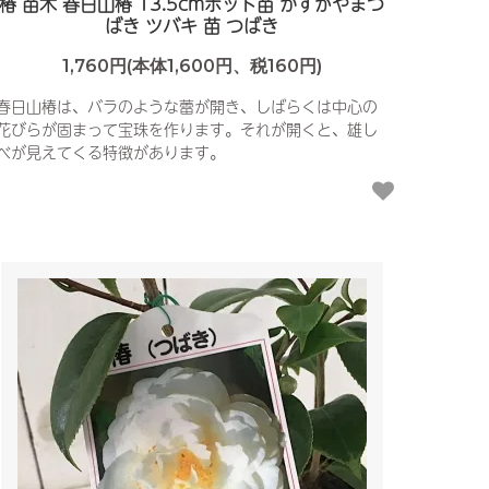
椿 苗木 春日山椿 13.5cmポット苗 かすがやまつ
ばき ツバキ 苗 つばき
1,760円(本体1,600円、税160円)
春日山椿は、バラのような蕾が開き、しばらくは中心の
花びらが固まって宝珠を作ります。それが開くと、雄し
べが見えてくる特徴があります。