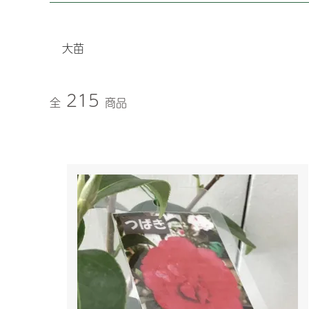
大苗
215
全
商品