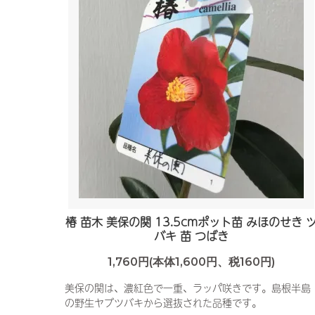
椿 苗木 美保の関 13.5cmポット苗 みほのせき 
バキ 苗 つばき
1,760円(本体1,600円、税160円)
美保の関は、濃紅色で一重、ラッパ咲きです。島根半島
の野生ヤブツバキから選抜された品種です。