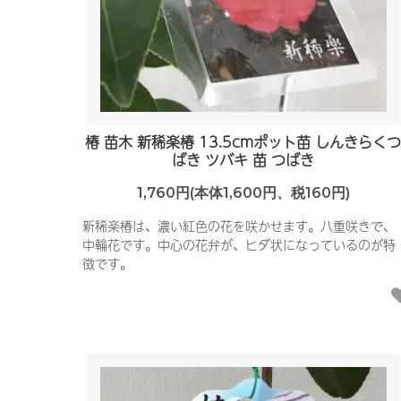
椿 苗木 新稀楽椿 13.5cmポット苗 しんきらく
ばき ツバキ 苗 つばき
1,760円(本体1,600円、税160円)
新稀楽椿は、濃い紅色の花を咲かせます。八重咲きで、
中輪花です。中心の花弁が、ヒダ状になっているのが特
徴です。