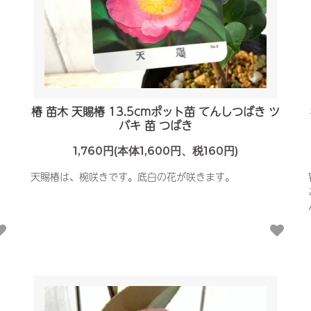
き
椿 苗木 天賜椿 13.5cmポット苗 てんしつばき ツ
バキ 苗 つばき
1,760円(本体1,600円、税160円)
天賜椿は、椀咲きです。底白の花が咲きます。