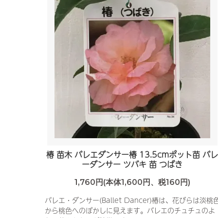
椿 苗木 バレエダンサー椿 13.5cmポット苗 バ
ーダンサー ツバキ 苗 つばき
1,760円(本体1,600円、税160円)
バレエ・ダンサー(Ballet Dancer)椿は、花びらは淡桃
から桃色へのぼかしに見えます。バレエのチュチュのよ