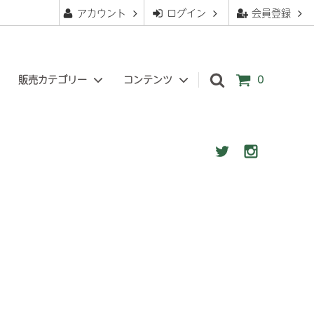
アカウント
ログイン
会員登録
販売カテゴリー
コンテンツ
0
苔玉
ぐりーんべりぃについて