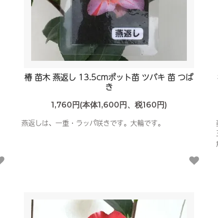
つ
椿 苗木 燕返し 13.5cmポット苗 ツバキ 苗 つば
き
1,760円(本体1,600円、税160円)
燕返しは、一重・ラッパ咲きです。大輪です。