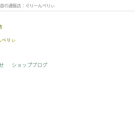
苗の通販店：ぐりーんべりぃ
店
木
の植え替え方法
草花苗
よくある質問（FAQ）
せ
ショップブログ
さんへのインタビュー