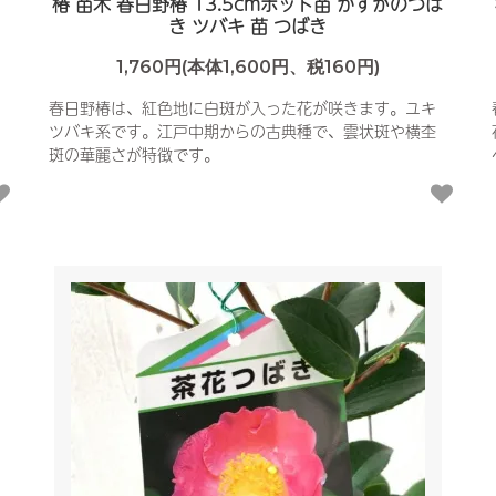
も
椿 苗木 春日野椿 13.5cmポット苗 かすがのつば
き ツバキ 苗 つばき
1,760円(本体1,600円、税160円)
春日野椿は、紅色地に白斑が入った花が咲きます。ユキ
ツバキ系です。江戸中期からの古典種で、雲状斑や横杢
斑の華麗さが特徴です。