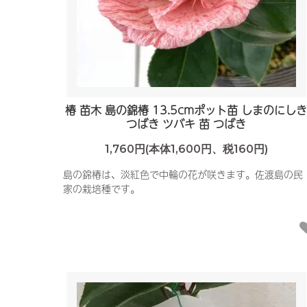
椿 苗木 島の錦椿 13.5cmポット苗 しまのにし
つばき ツバキ 苗 つばき
1,760円(本体1,600円、税160円)
島の錦椿は、淡紅色で中輪の花が咲きます。佐渡島の民
家の栽培種です。