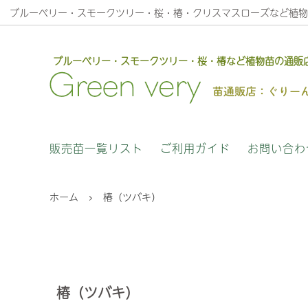
ブルーベリー・スモークツリー・桜・椿・クリスマスローズなど植物
ブルーベリー・スモークツリー・桜・椿など植物苗の通販
庭木苗・花木苗
安心のサービス
果樹苗
植物苗
販売苗一覧リスト
ご利用ガイド
お問い合わ
クリスマスロ－ズ木口交配について
高正園
ホーム
椿（ツバキ）
椿（ツバキ）