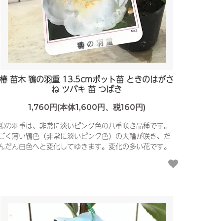
椿 苗木 鴇の羽重 13.5cmポット苗 ときのはがさ
ね ツバキ 苗 つばき
1,760円(本体1,600円、税160円)
鴇の羽重は、非常に淡いピンク色の八重咲き品種です。
ごく薄い鴇色（非常に淡いピンク色）の大輪が咲き、だ
んだん白色へと変化してゆきます。変化の多い花です。