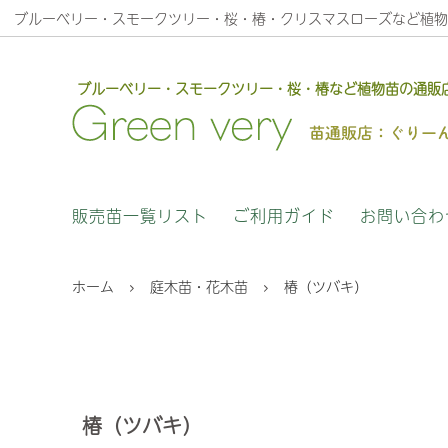
ブルーベリー・スモークツリー・桜・椿・クリスマスローズなど植物
ブルーベリー・スモークツリー・桜・椿など植物苗の通販
庭木苗・花木苗
安心のサービス
果樹苗
植物苗
販売苗一覧リスト
ご利用ガイド
お問い合わ
クリスマスロ－ズ木口交配について
高正園
ホーム
庭木苗・花木苗
椿（ツバキ）
椿（ツバキ）