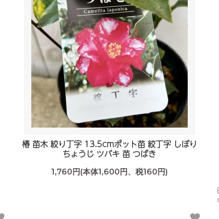
キ
椿 苗木 絞り丁字 13.5cmポット苗 絞丁字 しぼり
ちょうじ ツバキ 苗 つばき
1,760円(本体1,600円、税160円)