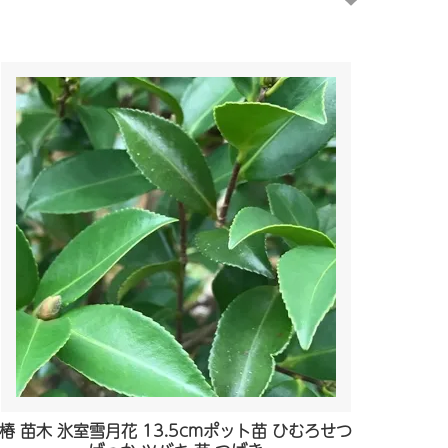
椿 苗木 氷室雪月花 13.5cmポット苗 ひむろせつ