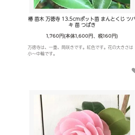
椿 苗木 万徳寺 13.5cmポット苗 まんとくじ ツ
キ 苗 つばき
1,760円(本体1,600円、税160円)
万徳寺は、一重、筒咲きです。紅色です。花の大きさは
小〜中輪です。