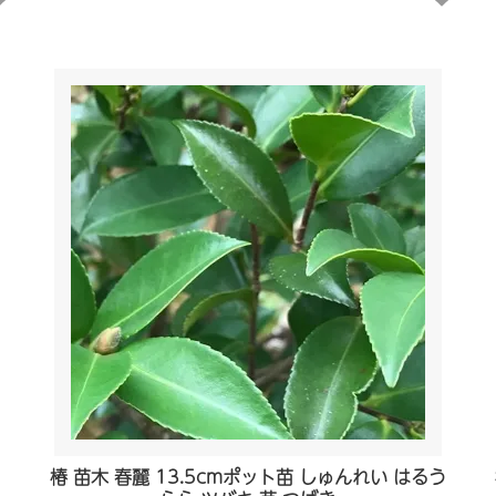
椿 苗木 春麗 13.5cmポット苗 しゅんれい はるう