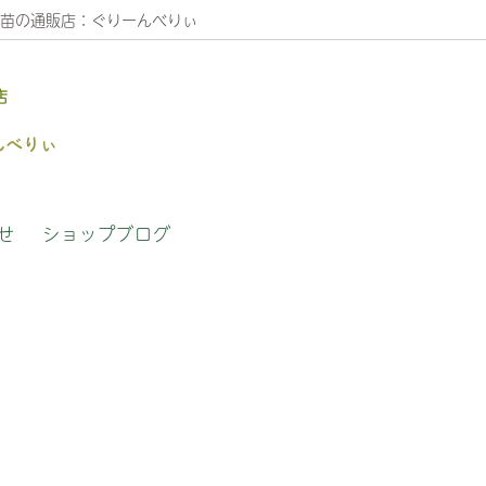
苗の通販店：ぐりーんべりぃ
店
木
の植え替え方法
草花苗
よくある質問（FAQ）
せ
ショップブログ
さんへのインタビュー