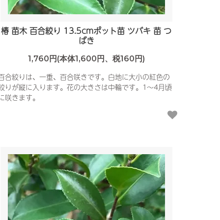
椿 苗木 百合絞り 13.5cmポット苗 ツバキ 苗 つ
ばき
1,760円(本体1,600円、税160円)
百合絞りは、一重、百合咲きです。白地に大小の紅色の
絞りが縦に入ります。花の大きさは中輪です。1〜4月頃
に咲きます。