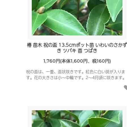
椿 苗木 祝の盃 13.5cmポット苗 いわいのさか
き ツバキ 苗 つばき
1,760円(本体1,600円、税160円)
祝の盃は、一重、盃状咲きです。紅色に白い斑が入りま
す。花の大きさは小〜中輪です。2〜4月頃に咲きます。