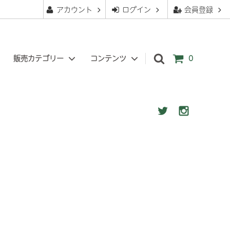
アカウント
ログイン
会員登録
販売カテゴリー
コンテンツ
0
苔玉
ぐりーんべりぃについて