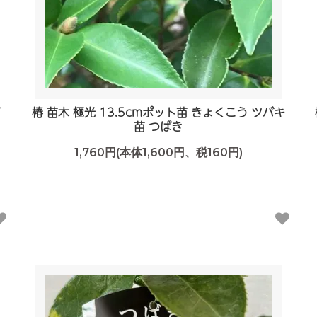
ず
椿 苗木 極光 13.5cmポット苗 きょくこう ツバキ
苗 つばき
1,760円(本体1,600円、税160円)