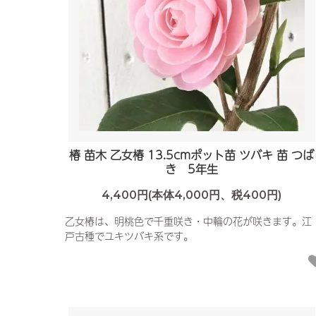
椿 苗木 乙女椿 13.5cmポット苗 ツバキ 苗 つば
き 5年生
4,400円(本体4,000円、税400円)
乙女椿は、明桃色で千重咲き・中輪の花が咲きます。江
戸古種でユキツバキ系です。