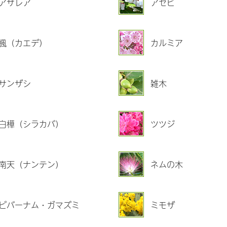
アザレア
アセビ
楓（カエデ）
カルミア
サンザシ
雑木
白樺（シラカバ）
ツツジ
南天（ナンテン）
ネムの木
ビバーナム・ガマズミ
ミモザ