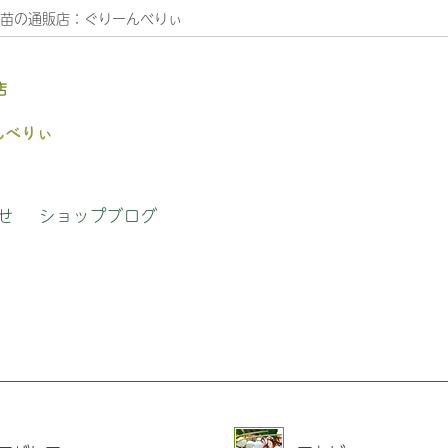
苗の通販店：ぐりーんべりぃ
店
木
の植え替え方法
草花苗
よくある質問（FAQ）
せ
ショップブログ
さんへのインタビュー