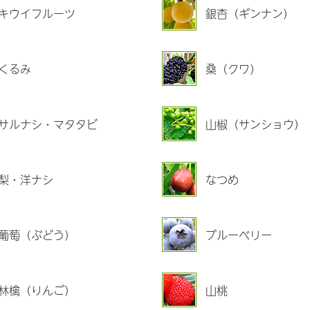
キウイフルーツ
銀杏（ギンナン）
くるみ
桑（クワ）
サルナシ・マタタビ
山椒（サンショウ）
梨・洋ナシ
なつめ
葡萄（ぶどう）
ブルーベリー
林檎（りんご）
山桃