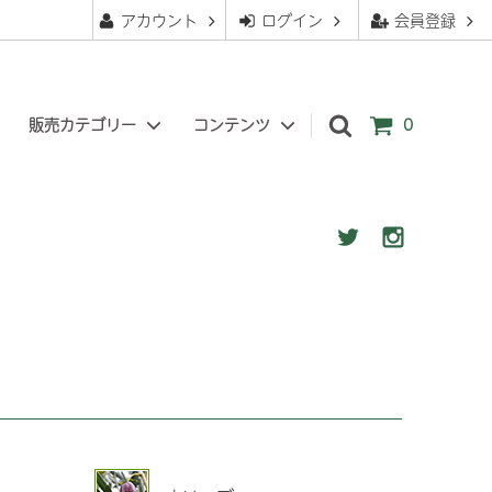
アカウント
ログイン
会員登録
販売カテゴリー
コンテンツ
0
苔玉
ぐりーんべりぃについて