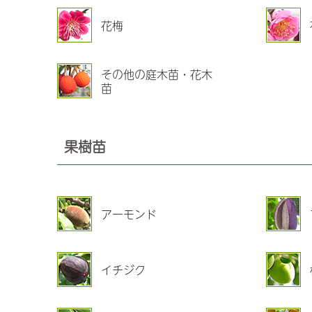
花梅
その他の庭木苗・花木
苗
果樹苗
アーモンド
イチジク