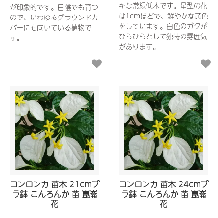
キな常緑低木です。星型の花
が印象的です。日陰でも育つ
は1cmほどで、鮮やかな黄色
ので、いわゆるグラウンドカ
をしています。白色のガクが
バーにも向いている植物で
ひらひらとして独特の雰囲気
す。
があります。
コンロンカ 苗木 21cmプ
コンロンカ 苗木 24cmプ
ラ鉢 こんろんか 苗 崑崙
ラ鉢 こんろんか 苗 崑崙
花
花