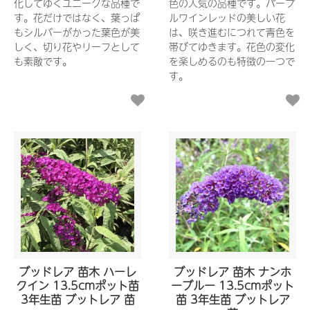
化してゆくユニークな品種で
色の人気の品種です。パープ
す。花だけではなく、葉っぱ
ルワインレッドの美しい花
もシルバーがかった葉色が美
は、咲き進むにつれて青色を
しく、切り花やリーフとして
帯びてゆきます。花色の変化
も素敵です。
を楽しめるのも特徴の一つで
す。
ブッドレア 苗木 ハーレ
ブッドレア 苗木 ナンホ
クイン 13.5cmポット苗
ーブルー 13.5cmポット
3年生苗 ブットレア 苗
苗 3年生苗 ブットレア