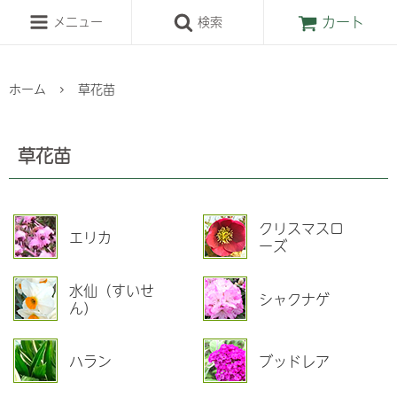
カート
メニュー
検索
ホーム
草花苗
草花苗
クリスマスロ
エリカ
ーズ
水仙（すいせ
シャクナゲ
ん）
ハラン
ブッドレア