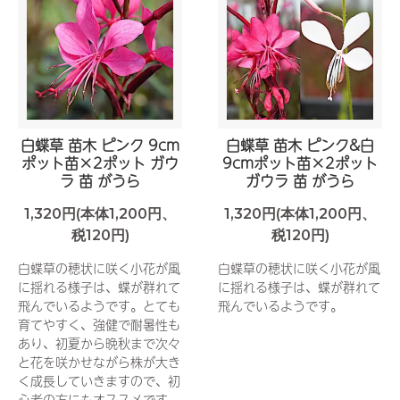
白蝶草 苗木 ピンク 9cm
白蝶草 苗木 ピンク&白
ポット苗×2ポット ガウ
9cmポット苗×2ポット
ラ 苗 がうら
ガウラ 苗 がうら
1,320円(本体1,200円、
1,320円(本体1,200円、
税120円)
税120円)
白蝶草の穂状に咲く小花が風
白蝶草の穂状に咲く小花が風
に揺れる様子は、蝶が群れて
に揺れる様子は、蝶が群れて
飛んでいるようです。とても
飛んでいるようです。
育てやすく、強健で耐暑性も
あり、初夏から晩秋まで次々
と花を咲かせながら株が大き
く成長していきますので、初
心者の方にもオススメです。