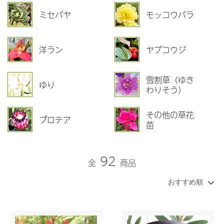
ミセバヤ
モッコウバラ
洋ラン
ヤブコウジ
雪割草（ゆき
ゆり
わりそう）
その他の草花
プロテア
苗
92
全
商品