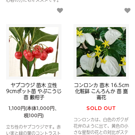
ヤブコウジ 苗木 立性
コンロンカ 苗木 16.5cm
9cmポット苗 やぶこうじ
化粧鉢 こんろんか 苗 崑
苗 藪柑子
崙花
1,100円(本体1,000円、
SOLD OUT
税100円)
コンロンカは、白色のガクが
花弁のように出て、黄色の小
立ち性のヤブコウジです。赤
さな星型の花との対比がステ
い実と緑の葉のコントラスト