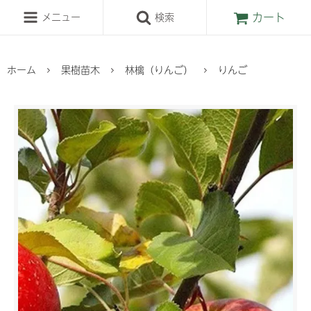
カート
メニュー
検索
ホーム
果樹苗木
林檎（りんご）
りんご