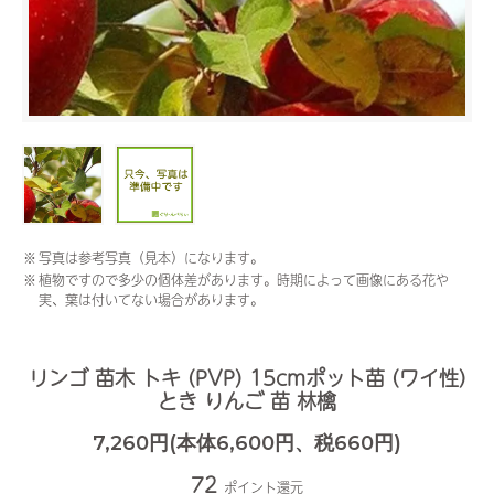
※
写真は参考写真（見本）になります。
※
植物ですので多少の個体差があります。時期によって画像にある花や
実、葉は付いてない場合があります。
リンゴ 苗木 トキ (PVP) 15cmポット苗 (ワイ性)
とき りんご 苗 林檎
7,260円(本体6,600円、税660円)
72
ポイント還元