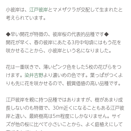
小彼岸は、
江戸彼岸
とマメザクラが交配して生まれたと
考えられています。
◆早い開花が特徴の、彼岸桜の代表的品種です◆
開花が早く、春の彼岸にあたる3月中旬頃にはもう花を
咲かせることから、小彼岸という名になりました。
花は一重咲きで、薄いピンク色をした5枚の花びらをつ
けます。
染井吉野
より濃いめの色です。葉っぱがつくよ
りも先に花を咲かせるので、観賞価値の高い品種です。
江戸彼岸を親に持つ品種ではありますが、樹があまり成
長しないのも特徴で、30m近くになることもある江戸彼
岸と違い、最終樹高は5m程度にしかなりません。サイ
ズが他の桜に比べて小さいことから、よく庭植えにして